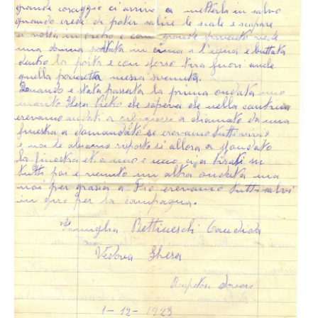
Texan Tycoon Slots Free Spins No Deposit
Essere consapevoli, però, che se la vostra ipotesi è sbagliata, si perde
ciò che già appartiene a voi e tornare al gioco principale.
Giochi Carte Popolari
Golden Nugget ha un'offerta di iscrizione dorata che non vorresti
perdere.
Gioca Aztec Pyramid Megaways Gratis Senza Scaricare