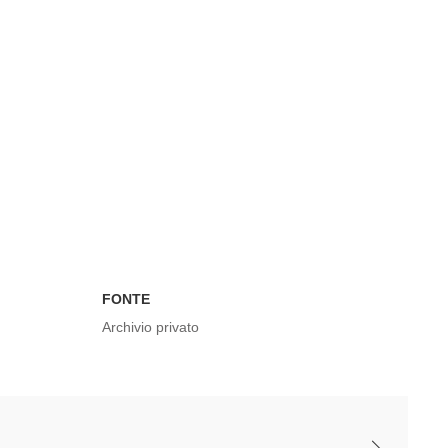
FONTE
Archivio privato