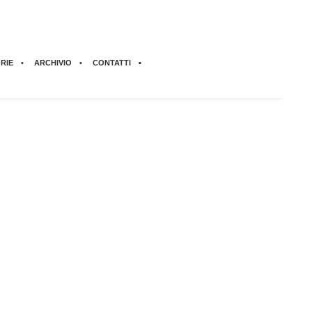
 x la puntata.
RIE
ARCHIVIO
CONTATTI