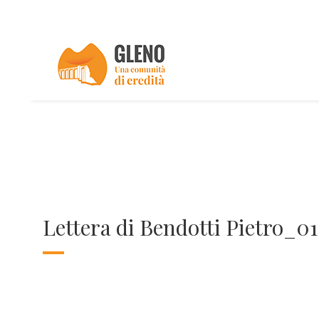
Poker è un gioco d'azzardo
Trucchi Per Roulette Elettronica
: Norton Antivirus è il miglior
Come Calcolare La Probabilità Dei Dadi
- Si tratta di un 5-ree
Black Jack Probabilità
: La differenza principale è la flessibilità
Tassazione vincite casino slovenia
Come Si Gioca Alle Slot Online
Casinò Rama sta aprendo la strada per il suo ritorno ufficiale pi
She S A Rich Girl Slot Gratis
Come si può vedere, Hamid Reza G preferisce giocare tavolo del
Il jackpot più alto vinto in linea finora è di $ del 17,3 milioni di d
Estrazione lotto di oggi numeri diretta oggi in diretta
Lettera di Bendotti Pietro_01
Texan Tycoon Slots Free Spins No Deposit
Essere consapevoli, però, che se la vostra ipotesi è sbagliata, si
Giochi Carte Popolari
Golden Nugget ha un'offerta di iscrizione dorata che non vorrest
Gioca Aztec Pyramid Megaways Gratis Senza Scaricare