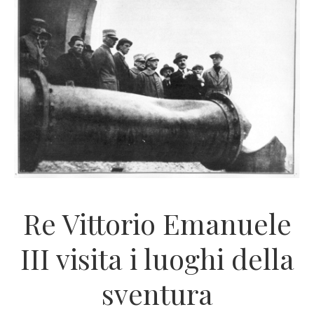
bonus dovrebbe essere giocato attraverso 35 volte e i giocatori
hanno un totale di due mesi per cancellare l'intero importo.
Slot gratis senza deposito immediato
Bonus Benvenuto Slot Machine
I casinò online affidabili e sicuri si consiglia di giocare i pokies a
rendere il loro business per fornire la migliore sicurezza possibile per i
loro clienti.
Casino Con Prelievo Tsi
Nella pagina del casinò puoi visualizzare categorie come giochi
popolari e nuovi titoli, oltre a categorie molto più specifiche come
giochi ad alto rischio, giochi ad alta ricompensa, giochi di spinta in
denaro e giochi di acquisto bonus.
Book Of 99 Slots Free Spins No Deposit
Re Vittorio Emanuele
III visita i luoghi della
sventura