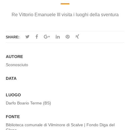
Re Vittorio Emanuele III visita i luoghi della sventura
SHARE:
AUTORE
Sconosciuto
DATA
LUOGO
Darfo Boario Terme (BS)
FONTE
Biblioteca comunale di Vilminore di Scalve | Fondo Diga del
Gleno