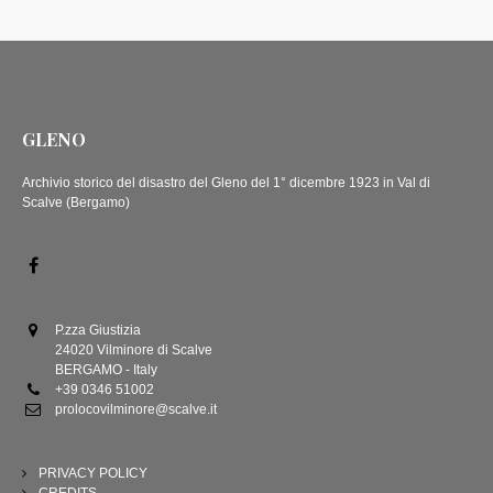
GLENO
Archivio storico del disastro del Gleno del 1° dicembre 1923 in Val di
Scalve (Bergamo)
P.zza Giustizia
24020 Vilminore di Scalve
BERGAMO - Italy
+39 0346 51002
prolocovilminore@scalve.it
PRIVACY POLICY