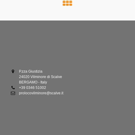
P.zza Giustizia
24020 Vilminore di Scalve
BERGAMO - Italy
+39 0346 51002
prolocovilminore@scalve.it