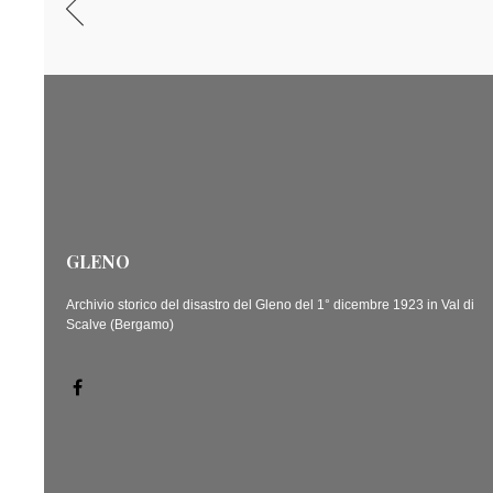
GLENO
Archivio storico del disastro del Gleno del 1° dicembre 1923 in Val di
Scalve (Bergamo)