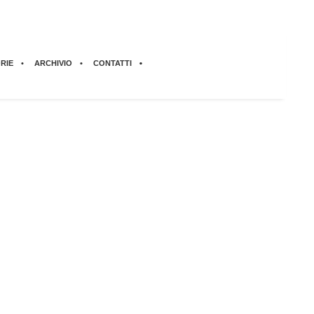
ddisfarvi.
te, Lucky Roulette, American Roulette).
RIE
ARCHIVIO
CONTATTI
ti con le nostre regole per la qualità.