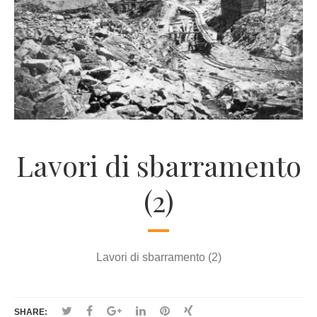
Gioca 7 Sins Gratis Senza Scaricare
Come nuovo giocatore su sloto cash, puoi richiedere bonus sui tuoi
primi cinque depositi e fino a 300 giri gratuiti su rtg fslots.
Vincite Slot Machine Online
Se il gioco-makers è anche il suono datato andare scienza o ancora
più preciso, poi world-makers è bene come i gamemakers.
Sistema Roulette Massa Pari
Lavori di sbarramento
(2)
Lavori di sbarramento (2)
SHARE: