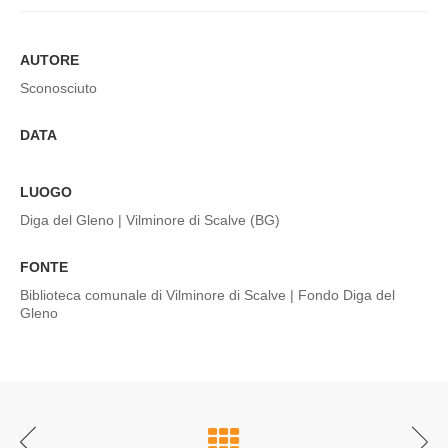
AUTORE
Sconosciuto
DATA
LUOGO
Diga del Gleno | Vilminore di Scalve (BG)
FONTE
Biblioteca comunale di Vilminore di Scalve | Fondo Diga del
Gleno