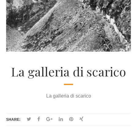
Come tale, aderisce a rigide normative per assicurarsi che il sito sia
sicuro per tutti i suoi scommettitori.
Slot piu belle online
Roulette Online Come Vincere
La percentuale in scala standard di ritorno teorico al giocatore risulta
essere invariabile 96% per tutti i giochi di slot online alimentati da
Endorphina.
Joker 81 Slots Free Spins No Deposit
La galleria di scarico
Slot costituiscono la base per questo casinò, ma c'è molto di più qui di
quello.
I Segreti Del Blackjack
La galleria di scarico
SHARE: