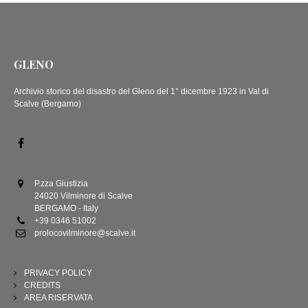
GLENO
Archivio storico del disastro del Gleno del 1° dicembre 1923 in Val di
Scalve (Bergamo)
P.zza Giustizia
24020 Vilminore di Scalve
BERGAMO - Italy
+39 0346 51002
prolocovilminore@scalve.it
PRIVACY POLICY
CREDITS
AREA RISERVATA