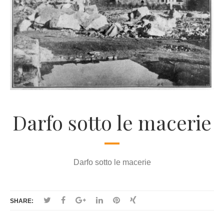
Giochi di ruolo gratis online
Gioca Book Of Dead Gratis Senza Scaricare
Leggi qui sotto per maggiori informazioni o controllare i migliori casinò
e siti di slot senza deposito per giocare ai tuoi giochi preferiti.
Aztec Gold Megaways Slots Free Spins No Deposit
Quello che stai cercando è proprio qui.
Casino Con Bonus Iscrizione
Darfo sotto le macerie
Darfo sotto le macerie
SHARE: