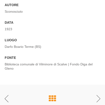
AUTORE
Sconosciuto
DATA
1923
LUOGO
Darfo Boario Terme (BS)
FONTE
Biblioteca comunale di Vilminore di Scalve | Fondo Diga del
Gleno