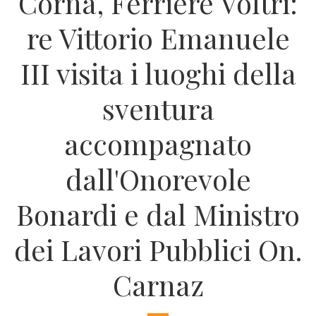
Corna, Ferriere Voltri:
re Vittorio Emanuele
III visita i luoghi della
sventura
accompagnato
dall'Onorevole
Bonardi e dal Ministro
dei Lavori Pubblici On.
Carnaz