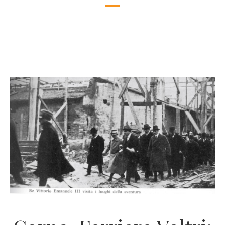
Come tale, aderisce a rigide normative per assicurarsi che il sito sia
sicuro per tutti i suoi scommettitori.
Slot piu belle online
Roulette Online Come Vincere
La percentuale in scala standard di ritorno teorico al giocatore risulta
essere invariabile 96% per tutti i giochi di slot online alimentati da
Endorphina.
Joker 81 Slots Free Spins No Deposit
Slot costituiscono la base per questo casinò, ma c'è molto di più qui di
quello.
I Segreti Del Blackjack