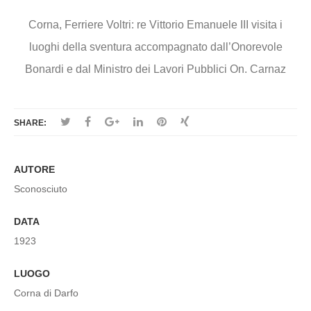
Corna, Ferriere Voltri: re Vittorio Emanuele III visita i
luoghi della sventura accompagnato dall’Onorevole
Bonardi e dal Ministro dei Lavori Pubblici On. Carnaz
SHARE:
AUTORE
Sconosciuto
DATA
1923
LUOGO
Corna di Darfo