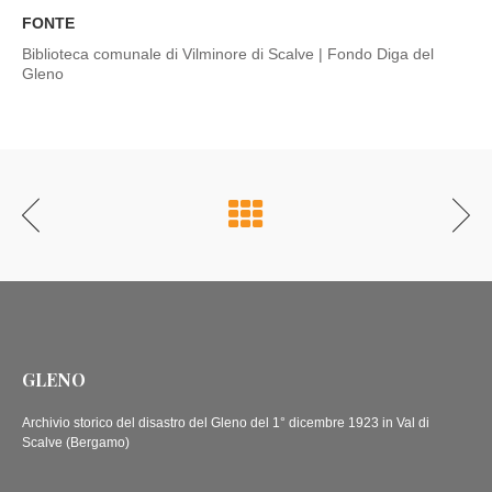
FONTE
Biblioteca comunale di Vilminore di Scalve | Fondo Diga del
Gleno
GLENO
Archivio storico del disastro del Gleno del 1° dicembre 1923 in Val di
Scalve (Bergamo)