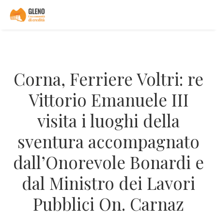
Metodi per la roulette
Power Of Gods Hades Slots Free Spins No Deposit
: Non c'è
sensazione peggiore per un giocatore di essere negato una grande
vittoria tramite un servizio clienti progettato per ingannare il
giocatore.
Gioca Grim Muerto Gratis Senza Scaricare
- Quando questo accade
youll essere richiesto di inviare documenti per verificare il tuo
Corna, Ferriere Voltri: re
account, questo può includere.
Nuovissime Slot Gratis
: In che modo esattamente uno sport così
semplice si è trasformato in un fenomeno culturale.
Vittorio Emanuele III
Bollette scommesse da giocare
visita i luoghi della
Great Win Casino Bonus Senza Deposito App
sventura accompagnato
Tuttavia, suggeriamo ai giocatori di slot a lungo termine di cercare
un gioco diverso in quanto potrebbero annoiarsi con la slot
Serengeti Gold.
dall’Onorevole Bonardi e
Gioca Batman Begins Gratis Senza Scaricare
dal Ministro dei Lavori
Sarà quindi possibile scommettere su un gran numero di eventi
riguardanti il calcio, ma anche il tennis o la palla a volo,
Pubblici On. Carnaz
l’automobilismo e il motociclismo, il football americano, il ciclismo,
l’hockey sul ghiaccio o il baseball, il rugby, la palla a nuoto o la palla
a mano, il golf, il cricket, il ping pong e molto altro.